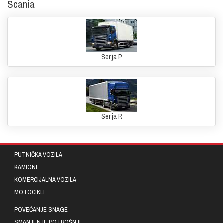
Scania
Serija P
Serija R
PUTNIČKA VOZILA
KAMIONI
KOMERCIJALNA VOZILA
MOTOCIKLI
POVEĆANJE SNAGE
SMANJENJE POTROŠNJE