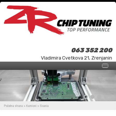
063 352 200
Vladimira Cvetkova 21, Zrenjanin
Početna strana
>
Kamioni
>
Scania