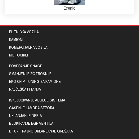
Econic
PUTNIČKA VOZILA
KAMIONI
KOMERCIJALNA VOZILA
MOTOCIKLI
POVEĆANJE SNAGE
SMANJENJE POTROŠNJE
EKO CHIP TUNING ZA KAMIONE
NAJČEŠĆA PITANJA
ISKLJUČIVANJE ADBLUE SISTEMA
GAŠENJE LAMBDA SEZORA
UKLANJANJE DPF-A
BLOKIRANJE EGR VENTILA
DTC - TRAJNO UKLANJANJE GREŠAKA