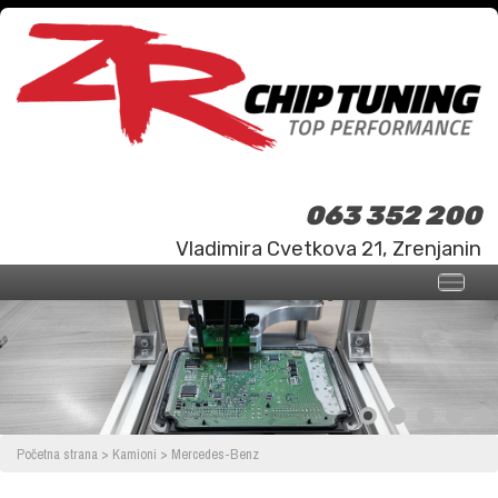
063 352 200
Vladimira Cvetkova 21, Zrenjanin
Početna strana
>
Kamioni
>
Mercedes-Benz