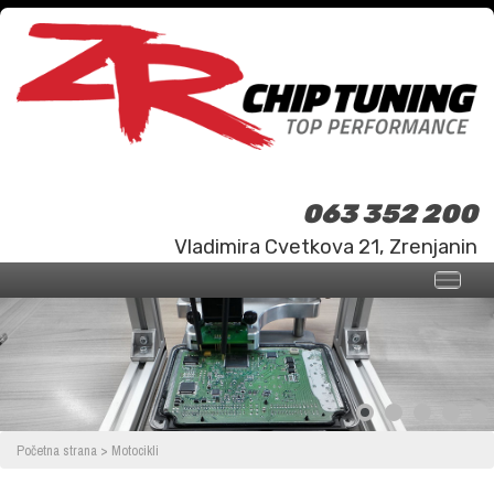
063 352 200
Vladimira Cvetkova 21, Zrenjanin
Početna strana
>
Motocikli