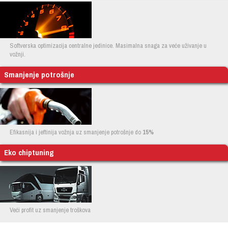
Softverska optimizacija centralne jedinice. Masimalna snaga za veće uživanje u
vožnji.
Smanjenje potrošnje
Efikasnija i jeftinija vožnja uz smanjenje potrošnje do
15%
Eko chiptuning
Veći profit uz smanjenje troškova