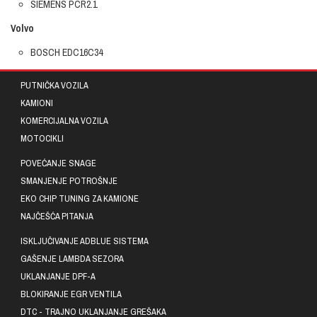
SIEMENS PCR2.1
Volvo
BOSCH EDC16C34
PUTNIČKA VOZILA
KAMIONI
KOMERCIJALNA VOZILA
MOTOCIKLI
POVEĆANJE SNAGE
SMANJENJE POTROŠNJE
EKO CHIP TUNING ZA KAMIONE
NAJČEŠĆA PITANJA
ISKLJUČIVANJE ADBLUE SISTEMA
GAŠENJE LAMBDA SEZORA
UKLANJANJE DPF-A
BLOKIRANJE EGR VENTILA
DTC - TRAJNO UKLANJANJE GREŠAKA