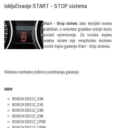
Isključivanje START - STOP sistema
Start - Stop sistem
, iako teorijski veoma
praktičan, u uslovima gradske vožnje može
postati opterećenje. Za vozače kojima
ovakav sistem nije neophodan možemo
izvršiti trajno gašenje Start - Stop sistema.
Sledeće centralne jedinice podržavaju gašenje:
BMW
BOSCH EDC17_C06
BOSCH EDC17_C41
BOSCH EDC17_C50
BOSCH EDC17_C56
BOSCH EDC17_CP02
BOSCH EDC17_CP09