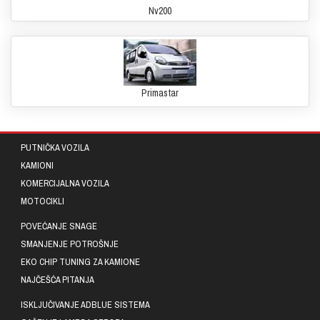
Nv200
Primastar
PUTNIČKA VOZILA
KAMIONI
KOMERCIJALNA VOZILA
MOTOCIKLI
POVEĆANJE SNAGE
SMANJENJE POTROŠNJE
EKO CHIP TUNING ZA KAMIONE
NAJČEŠĆA PITANJA
ISKLJUČIVANJE ADBLUE SISTEMA